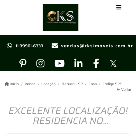
vendas@cksimoveis.com.br
11 99901-6333
Início
Venda
Locação
Barueri - SP
Casa
Código 529
Voltar
EXCELENTE LOCALIZAÇÃO!
RESIDENCIA NO
ALPHAVILLE