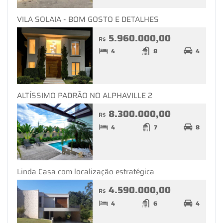
VILA SOLAIA - BOM GOSTO E DETALHES
5.960.000,00
R$
4
8
4
ALTÍSSIMO PADRÃO NO ALPHAVILLE 2
8.300.000,00
R$
4
7
8
Linda Casa com localização estratégica
4.590.000,00
R$
4
6
4