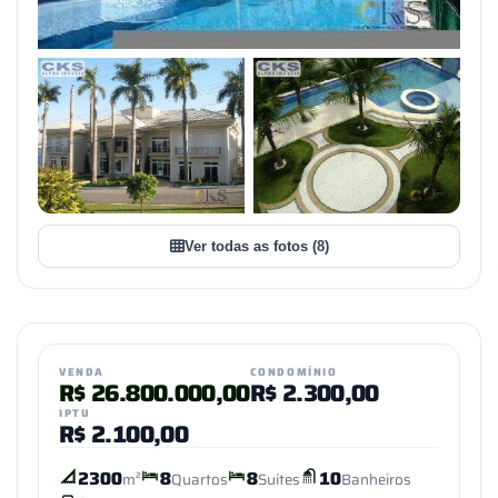
+5
VER TODAS AS FOTOS
Ver todas as fotos (8)
VENDA
CONDOMÍNIO
R$
26.800.000,00
R$
2.300,00
IPTU
R$
2.100,00
2300
8
8
10
m²
Quartos
Suítes
Banheiros