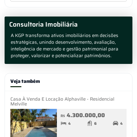
Consultoria Imobiliária
A KGP transforma ativos imobiliários em decisões
estratégicas, unindo desenvolvimento, avaliação,
inteligência de mercado e gestão patrimonial para
proteger, valorizar e potencializar patrimônios.
Veja também
Casa À Venda E Locação Alphaville - Residencial
Melville
4.300.000,00
R$
4
6
4