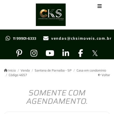
vendas@cksimoveis.com.br
11 99901-6333
Início
Venda
Santana de Parnaíba - SP
Casa em condomínio
Código 4657
Voltar
SOMENTE COM
AGENDAMENTO.