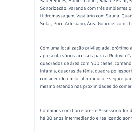
São 5 Suítes, Home Teather, Sala de Estar, S
Sonorização. Varanda com três ambientes qu
Hidromassagem, Vestiário com Sauna, Quadr
Solar, Poço Artesiano, Área Gourmet com Ch
Com uma localização privilegiada, próximo à 
apresenta vários acessos para a Rodovia Ca
quadrados de área com 400 casas, contando
infantis, quadras de tênis, quadra poliesport
considerado um local tranquilo e seguro para
mesmo estando nas proximidades do comérci
Contamos com Corretores e Assessoria Juríd
há 30 anos intermediando e realizando son