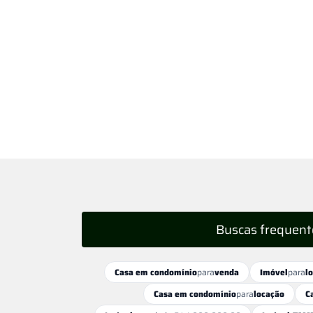
Buscas frequent
Casa em condomínio
para
venda
Imóvel
para
l
Casa em condomínio
para
locação
C