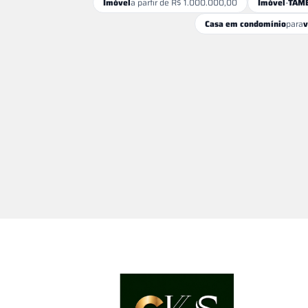
Imóvel
a partir de R$ 1.000.000,00
Imóvel
-
TAMB
Casa em condomínio
para
v