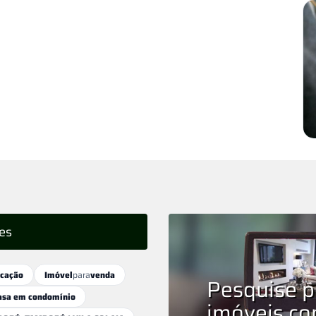
es
ocação
Imóvel
para
venda
Pesquise p
asa em condomínio
imóveis c