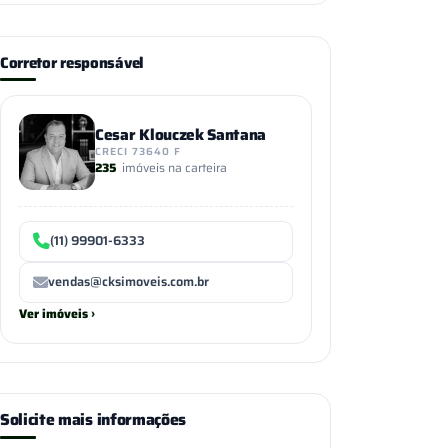
Corretor responsável
Cesar Klouczek Santana
CRECI 73640 F
235
imóveis na carteira
(11) 99901-6333
vendas@cksimoveis.com.br
Ver imóveis ›
Solicite mais informações