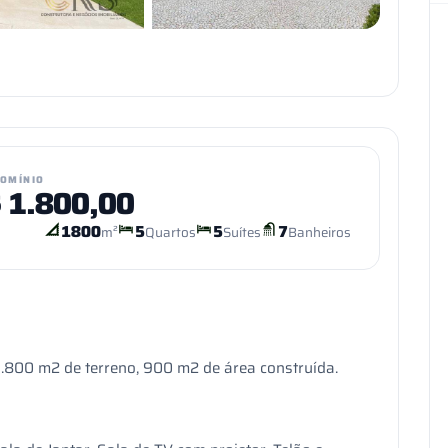
+27
VER TODAS AS FOTOS
OMÍNIO
$
1.800,00
1800
5
5
7
m²
Quartos
Suítes
Banheiros
.800 m2 de terreno, 900 m2 de área construída.