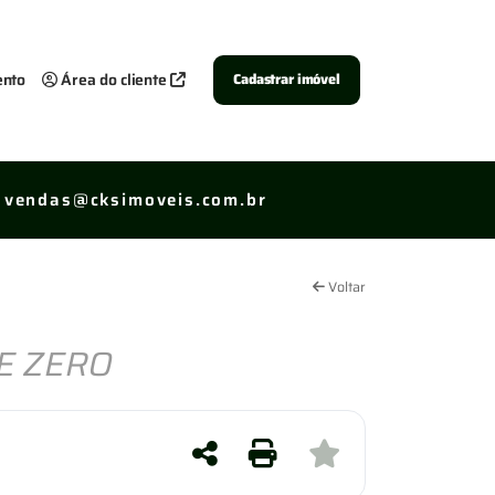
ento
Área do cliente
Cadastrar imóvel
vendas@cksimoveis.com.br
Voltar
E ZERO