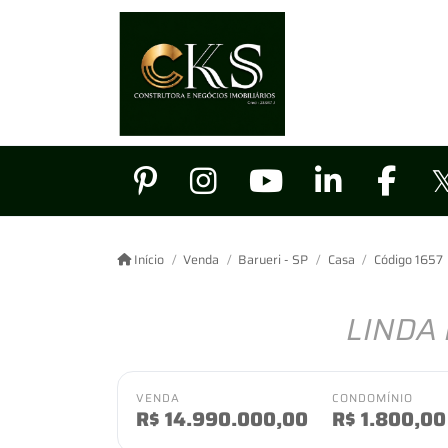
Início
Venda
Barueri - SP
Casa
Código 1657
LINDA
VENDA
CONDOMÍNIO
R$
14.990.000,00
R$
1.800,00