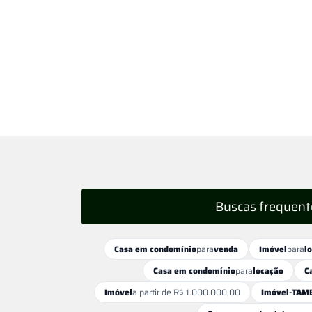
Buscas frequent
Casa em condomínio
para
venda
Imóvel
para
l
Casa em condomínio
para
locação
C
Imóvel
a partir de R$ 1.000.000,00
Imóvel
-
TAMB