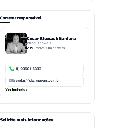
Corretor responsável
Cesar Klouczek Santana
CRECI 73640 F
235
imóveis na carteira
(11) 99901-6333
vendas@cksimoveis.com.br
Ver imóveis ›
Solicite mais informações