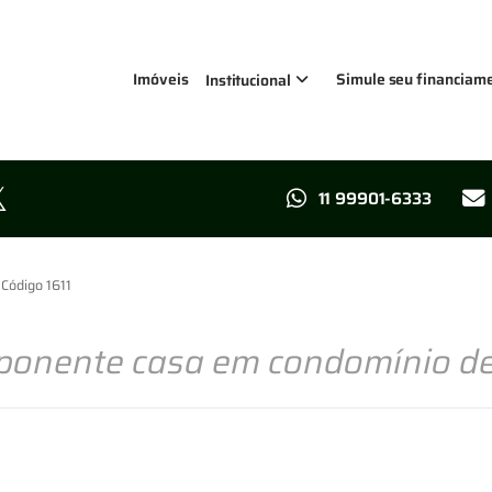
Imóveis
Simule seu financiam
Institucional
11 99901-6333
Código 1611
ponente casa em condomínio de