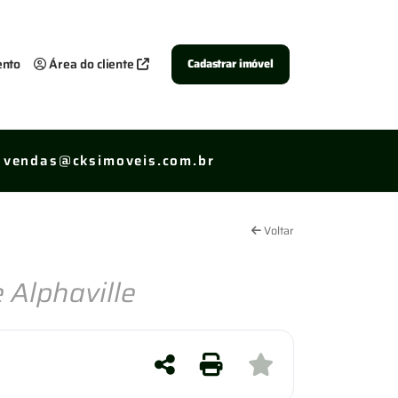
ento
Área do cliente
Cadastrar imóvel
vendas@cksimoveis.com.br
Voltar
 Alphaville