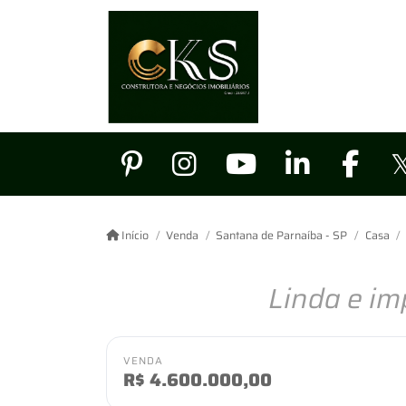
Início
Venda
Santana de Parnaíba - SP
Casa
Linda e im
VENDA
R$
4.600.000,00