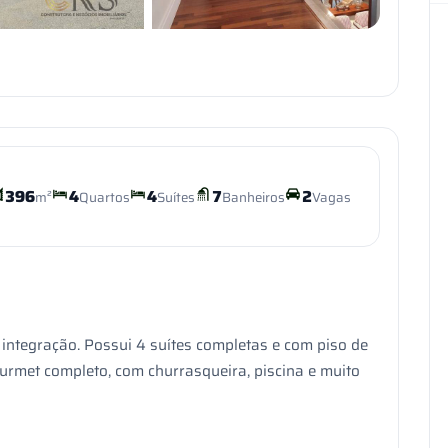
+10
VER TODAS AS FOTOS
396
4
4
7
2
m²
Quartos
Suítes
Banheiros
Vagas
al integração. Possui 4 suítes completas e com piso de
ourmet completo, com churrasqueira, piscina e muito