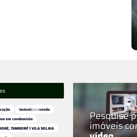
es
ocação
Imóvel
para
venda
Pesquise p
asa em condomínio
imóveis c
ORÉ, TAMBORÉ 1 VILA SOLAIA
vídeo