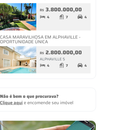
3.800.000,00
R$
4
7
4
CASA MARAVILHOSA EM ALPHAVILLE -
OPORTUNIDADE ÚNICA
2.800.000,00
R$
ALPHAVILLE 5
4
7
4
Não é bem o que procurava?
Clique aqui
e encomende seu imóvel