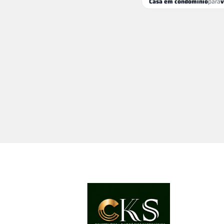
Casa em condomínio
para
v